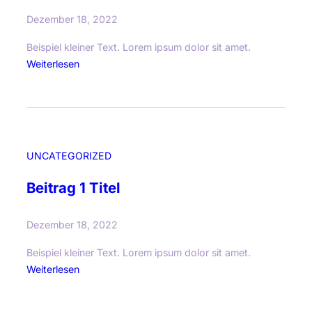
T
Dezember 18, 2022
i
t
Beispiel kleiner Text. Lorem ipsum dolor sit amet.
e
:
Weiterlesen
l
B
e
i
t
r
UNCATEGORIZED
a
g
Beitrag 1 Titel
2
T
Dezember 18, 2022
i
t
Beispiel kleiner Text. Lorem ipsum dolor sit amet.
e
:
Weiterlesen
l
B
e