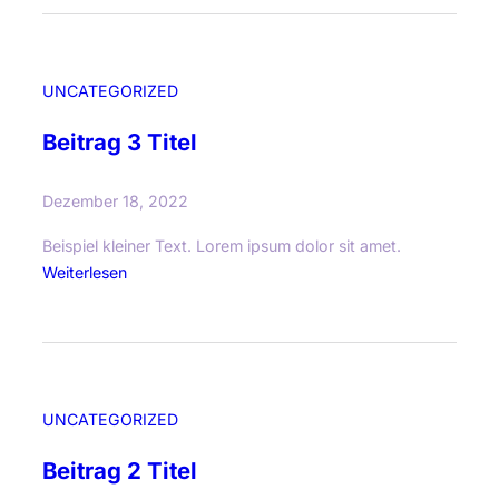
i
t
r
UNCATEGORIZED
a
g
Beitrag 3 Titel
4
T
Dezember 18, 2022
i
t
Beispiel kleiner Text. Lorem ipsum dolor sit amet.
e
:
Weiterlesen
l
B
e
i
t
r
UNCATEGORIZED
a
g
Beitrag 2 Titel
3