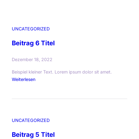
UNCATEGORIZED
Beitrag 6 Titel
Dezember 18, 2022
Beispiel kleiner Text. Lorem ipsum dolor sit amet.
:
Weiterlesen
B
e
i
t
r
UNCATEGORIZED
a
g
Beitrag 5 Titel
6