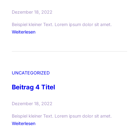
T
Dezember 18, 2022
i
t
Beispiel kleiner Text. Lorem ipsum dolor sit amet.
e
:
Weiterlesen
l
B
e
i
t
r
UNCATEGORIZED
a
g
Beitrag 4 Titel
5
T
Dezember 18, 2022
i
t
Beispiel kleiner Text. Lorem ipsum dolor sit amet.
e
:
Weiterlesen
l
B
e